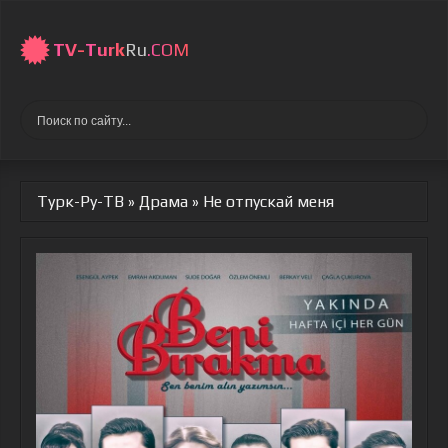
TV-
Turk
Ru
.COM
Турк-Ру-ТВ
»
Драма
» Не отпускай меня