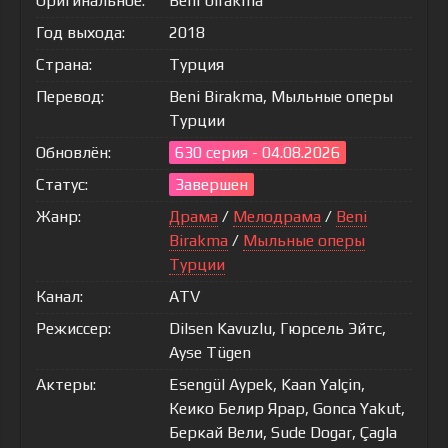
Оригинальное:
Beni birakma
Год выхода:
2018
Страна:
Турция
Перевод:
Beni Birakma, Мыльные оперы
Турции
Обновлён:
630 серия - 04.08.2026
Статус:
Завершен
Жанр:
Драма
/
Мелодрама
/
Beni
Birakma
/
Мыльные оперы
Турции
Канал:
ATV
Режиссер:
Dilsen Kavuzlu, Гюрсель Эйтс,
Ayse Tügen
Актеры:
Esengül Aypek, Kaan Yalçin,
Кеико Белир Ярар, Gonca Yakut,
Беркай Вели, Sude Dogar, Çagla