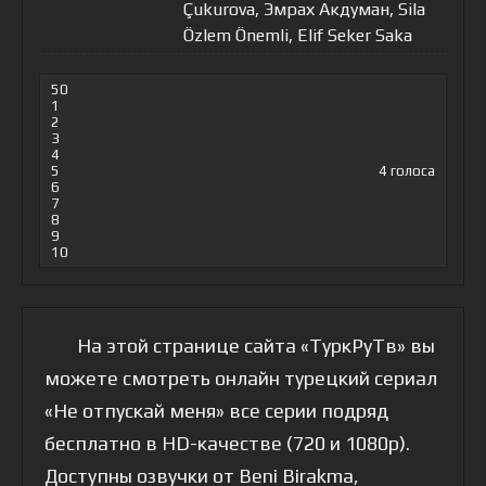
Çukurova, Эмрах Акдуман, Sila
Özlem Önemli, Elif Seker Saka
50
1
2
3
4
5
4
голоса
6
7
8
9
10
На этой странице сайта «ТуркРуТв» вы
можете смотреть онлайн турецкий сериал
«Не отпускай меня» все серии подряд
бесплатно в HD-качестве (720 и 1080p).
Доступны озвучки от Beni Birakma,