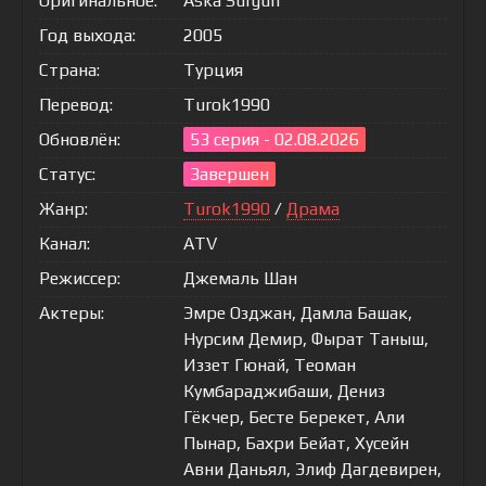
Оригинальное:
Aska Sürgün
Год выхода:
2005
Страна:
Турция
Перевод:
Turok1990
Обновлён:
53 серия - 02.08.2026
Статус:
Завершен
Жанр:
Turok1990
/
Драма
Канал:
ATV
Режиссер:
Джемаль Шан
Актеры:
Эмре Озджан, Дамла Башак,
Нурсим Демир, Фырат Таныш,
Иззет Гюнай, Теоман
Кумбараджибаши, Дениз
Гёкчер, Бесте Берекет, Али
Пынар, Бахри Бейат, Хусейн
Авни Даньял, Элиф Дагдевирен,