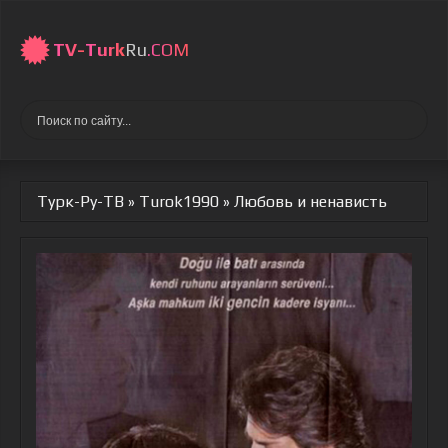
TV-
Turk
Ru
.COM
Турк-Ру-ТВ
»
Turok1990
» Любовь и ненависть