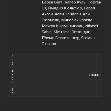
Берен Саат, Алпер Куль, Гюрген
Оз, Йылдыз Кюльтюр, Серап
Аксой, Аслы Тандоан, Али
Сюрмели, Мине Чайыроглу,
Махсун Кырмызыгюль, Nihayet
Sahin, Мустафа Юстюндаг,
Гёкхан Беклетенлер, Ясемин
Озтюрк
10
1
2
3
4
5
1
голос
6
7
8
9
10