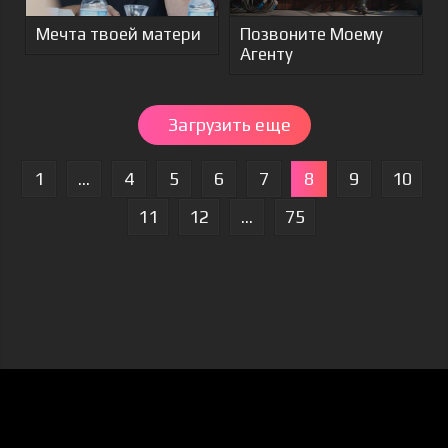
Мечта твоей матери
Позвоните Моему
Агенту
Загрузить еще
1
...
4
5
6
7
8
9
10
11
12
...
75