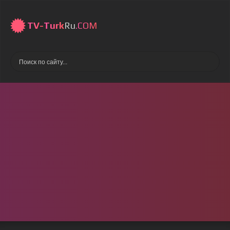
TV-
Turk
Ru
.COM