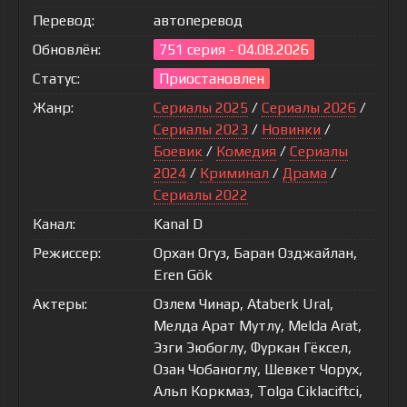
Перевод:
автоперевод
Обновлён:
751 серия - 04.08.2026
Статус:
Приостановлен
Жанр:
Сериалы 2025
/
Сериалы 2026
/
Сериалы 2023
/
Новинки
/
Боевик
/
Комедия
/
Сериалы
2024
/
Криминал
/
Драма
/
Сериалы 2022
Канал:
Kanal D
Режиссер:
Орхан Огуз, Баран Озджайлан,
Eren Gök
Актеры:
Озлем Чинар, Ataberk Ural,
Мелда Арат Мутлу, Melda Arat,
Эзги Эюбоглу, Фуркан Гёксел,
Озан Чобаноглу, Шевкет Чорух,
Альп Коркмаз, Tolga Ciklaciftci,