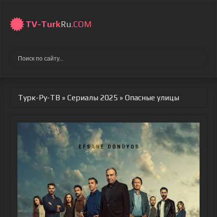
TV-
Turk
Ru
.COM
Турк-Ру-ТВ
»
Сериалы 2025
» Опасные улицы