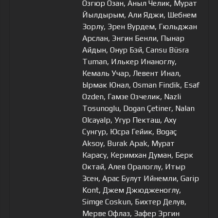
Озгюр Озан, Аныл Челик, Мурат
Йылдырым, Али Яджи, Шебнем
Зорлу, Эрен Вурдем, Гюльджан
Арслан, Энгин Бенли, Пынар
Айдын, Онур Бэй, Cansu Büsra
Tuman, Илькер Инаноглу,
Кемаль Учар, Левент Инал,
Ырмак Юнал, Osman Findik, Esaf
Ozden, Гамзе Озчелик, Nazli
Tosunoglu, Dogan Çetiner, Nalan
Olcayalp, Угур Пекташ, Аху
Сунгур, Юсра Гейик, Bogaç
Aksoy, Burak Apak, Мурат
Карасу, Керимхан Думан, Берк
Октай, Алев Оралоглу, Итыр
Эсен, Арас Булут Ийнемли, Garip
Kont, Джем Джюдженоглу,
Simge Coskun, Бихтер Делув,
Мерве Офлаз, Зафер Эргин