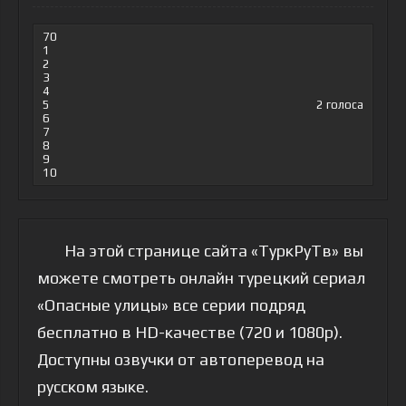
70
1
2
3
4
5
2
голоса
6
7
8
9
10
На этой странице сайта «ТуркРуТв» вы
можете смотреть онлайн турецкий сериал
«Опасные улицы» все серии подряд
бесплатно в HD-качестве (720 и 1080p).
Доступны озвучки от автоперевод на
русском языке.