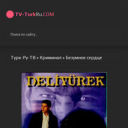
TV-
Turk
Ru
.COM
Турк-Ру-ТВ
»
Криминал
» Безумное сердце