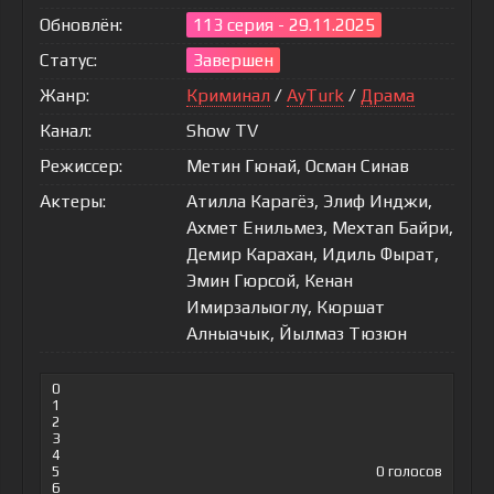
Обновлён:
113 серия - 29.11.2025
Статус:
Завершен
Жанр:
Криминал
/
AyTurk
/
Драма
Канал:
Show TV
Режиссер:
Метин Гюнай, Осман Синав
Актеры:
Атилла Карагёз, Элиф Инджи,
Ахмет Енильмез, Мехтап Байри,
Демир Карахан, Идиль Фырат,
Эмин Гюрсой, Кенан
Имирзалыоглу, Кюршат
Алныачык, Йылмаз Тюзюн
0
1
2
3
4
5
0
голосов
6