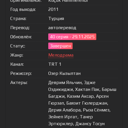
Оригинальное:
Küçük Hanimefendi
Год выхода:
2011
Страна:
Турция
Перевод:
автоперевод
Обновлён:
40 серия - 29.11.2025
Статус:
Завершен
Жанр:
Мелодрама
Канал:
TRT 1
Режиссер:
Озер Кызылтан
Актеры:
Деврим Яльчин, Эдже
Оздикиджи, Хактан Пак, Барыш
Багджи, Казим Аксар, Арсен
Гюрзап, Баязит Гюлерджан,
Дерия Алабора, Рыза Сёнмез,
Зейнеп Иргат, Танер
Эртюрклер, Джансу Тосун