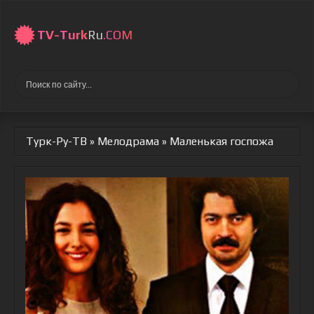
TV-
Turk
Ru
.COM
Турк-Ру-ТВ
»
Мелодрама
» Маленькая госпожа