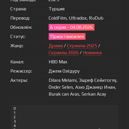
Страна:
Турция
Перевод:
ColdFilm, Ultradox, RuDub
Обновлён:
6 серия - 04.08.2026
Статус:
Приостановлен
Жанр:
Драма
/
Сериалы 2025
/
Сериалы 2026
/
Новинки
Канал:
HBO Max
Режиссер:
Джем Озёдуру
Актеры:
Dilara Melami, Эшреф Сейитоглу,
Önder Selen, Азиз Джанер Инан,
Burak can Aras, Serkan Acay
0
1
2
3
4