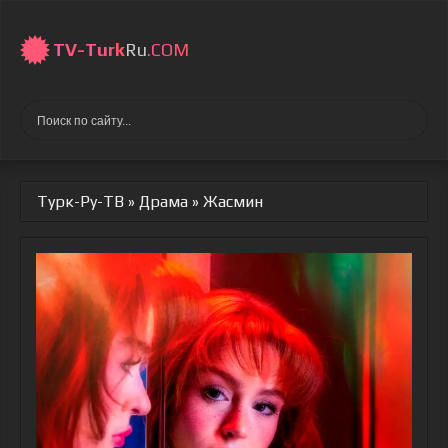
TV-
Turk
Ru
.COM
Турк-Ру-ТВ
»
Драма
» Жасмин