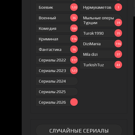
Боевик
Нурмухаметов
120
1
Военный
Мыльные оперы
36
Турции
39
Комедия
184
Turok1990
35
Криминал
116
DiziMania
196
Фантастика
16
Mila dizi
37
Сериалы 2022
117
TurkishTuz
44
Сериалы 2023
123
Сериалы 2024
Сериалы 2025
Сериалы 2026
СЛУЧАЙНЫЕ СЕРИАЛЫ