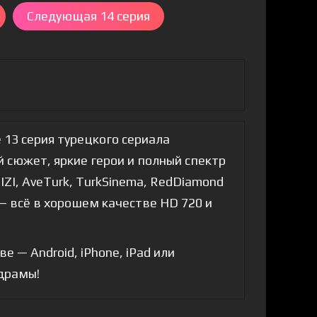
Следующая 14 серия
 13 серия турецкого сериала
 сюжет, яркие герои и полный спектр
DIZI, AveTurk, TurkSinema, RedDiamond
л — всё в хорошем качестве HD 720 и
 — Android, iPhone, iPad или
 драмы!