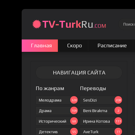
TV-
Turk
Ru
.COM
Главная
Скоро
Расписание
НАВИГАЦИЯ САЙТА
По жанрам
Переводы
Мелодрама
SesDizi
328
208
Драма
Beni Birakma
709
2
Исторический
Ирина Котова
68
111
Детектив
AveTurk
55
77