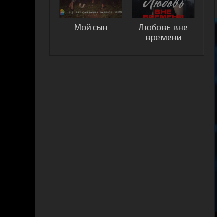
Мой сын
Любовь вне
времени