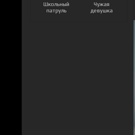
Школьный
Чужая
патруль
девушка