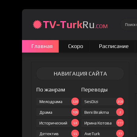
TV-
Turk
Ru
.COM
Главная
Скоро
Расписание
НАВИГАЦИЯ САЙТА
По жанрам
Переводы
Мелодрама
SesDizi
328
208
Драма
Beni Birakma
709
2
Исторический
Ирина Котова
68
111
Детектив
AveTurk
55
77