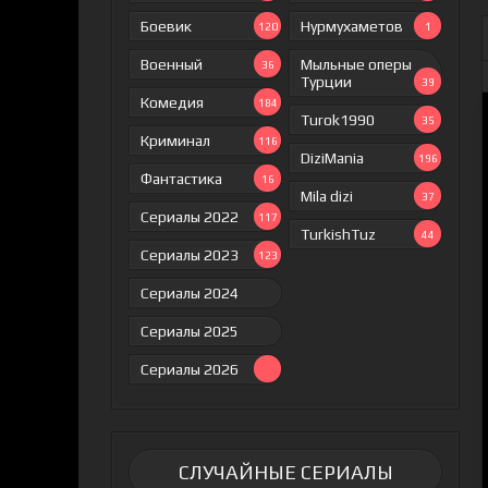
Боевик
Нурмухаметов
120
1
Военный
Мыльные оперы
36
Турции
39
Комедия
184
Turok1990
35
Криминал
116
DiziMania
196
Фантастика
16
Mila dizi
37
Сериалы 2022
117
TurkishTuz
44
Сериалы 2023
123
Сериалы 2024
Сериалы 2025
Сериалы 2026
СЛУЧАЙНЫЕ СЕРИАЛЫ