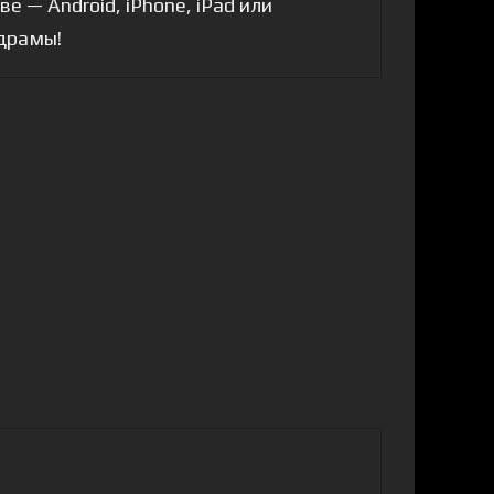
 — Android, iPhone, iPad или
 драмы!