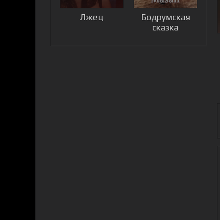
Лжец
Бодрумская
сказка