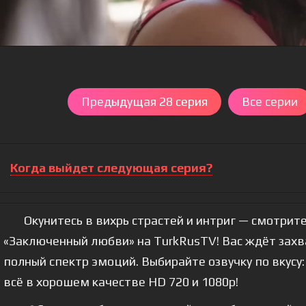
Предыдущая 28 серия
Все серии
Когда выйдет следующая серия?
Окунитесь в вихрь страстей и интриг — смотрите
«Заключенный любви» на TurkRusTV! Вас ждёт зах
полный спектр эмоций. Выбирайте озвучку по вкусу:
всё в хорошем качестве HD 720 и 1080p!