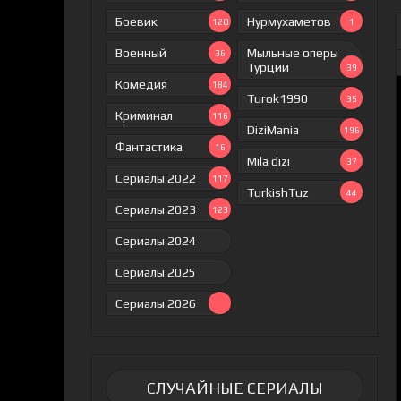
Боевик
Нурмухаметов
120
1
Военный
Мыльные оперы
36
Турции
39
Комедия
184
Turok1990
35
Криминал
116
DiziMania
196
Фантастика
16
Mila dizi
37
Сериалы 2022
117
TurkishTuz
44
Сериалы 2023
123
Сериалы 2024
Сериалы 2025
Сериалы 2026
СЛУЧАЙНЫЕ СЕРИАЛЫ