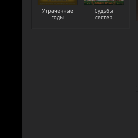
Утраченные
Судьбы
годы
сестер