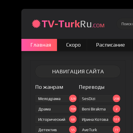
TV-
Turk
Ru
.COM
Главная
Скоро
Расписание
НАВИГАЦИЯ САЙТА
По жанрам
Переводы
Мелодрама
SesDizi
328
208
Драма
Beni Birakma
709
2
Исторический
Ирина Котова
68
111
Детектив
AveTurk
55
77