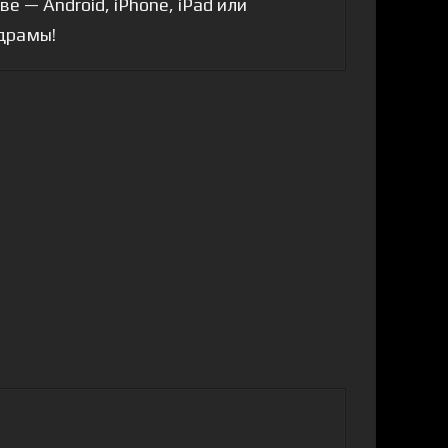
 — Android, iPhone, iPad или
 драмы!